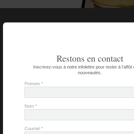
INSCRIVEZ-VOUS À NOTRE
INFOLETTRE
Prénom :
Restons en contact
Inscrivez-vous à notre infolettre pour rester à l'affût
Nom :
nouveautés.
Prénom
*
Entreprise :
Nom
*
Secteur d'activité :
Courriel :
Courriel
*