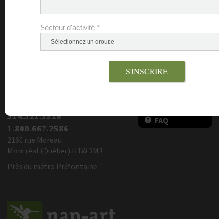
Secteur d'activité
*
Email marketing
Cyberimpact
S'INSCRIRE
DEMANDE DE
CONTACT
SOUMISSION
514.521.3326
FAQ
1.800.667.2586
2160 rue Moreau
Montréal (Québec) H1W 2M3
Près du métro Préfontaine