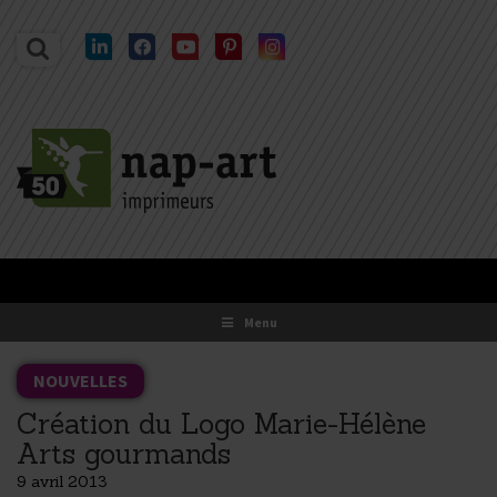
Recherche
Linkedin
Facebook
YouTube
Pinterest
Instagram
Menu
NOUVELLES
Création du Logo Marie-Hélène
Arts gourmands
9 avril 2013